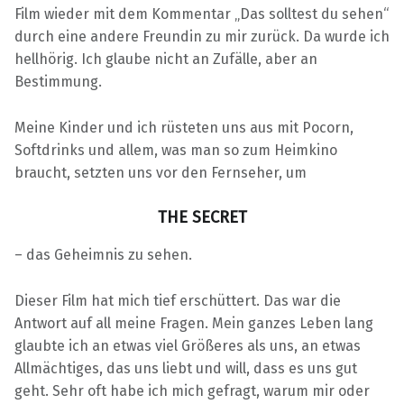
,
Film wieder mit dem Kommentar „Das solltest du sehen“
L
durch eine andere Freundin zu mir zurück. Da wurde ich
I
hellhörig. Ich glaube nicht an Zufälle, aber an
F
Bestimmung.
E
S
Meine Kinder und ich rüsteten uns aus mit Pocorn,
T
Softdrinks und allem, was man so zum Heimkino
Y
braucht, setzten uns vor den Fernseher, um
L
E
THE SECRET
– das Geheimnis zu sehen.
Dieser Film hat mich tief erschüttert. Das war die
Antwort auf all meine Fragen. Mein ganzes Leben lang
glaubte ich an etwas viel Größeres als uns, an etwas
Allmächtiges, das uns liebt und will, dass es uns gut
geht. Sehr oft habe ich mich gefragt, warum mir oder