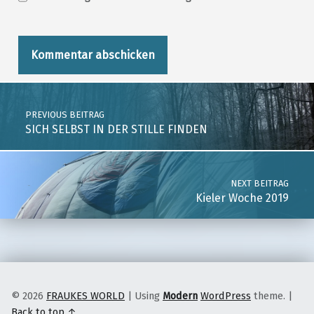
Post navigation
PREVIOUS BEITRAG
SICH SELBST IN DER STILLE FINDEN
NEXT BEITRAG
Kieler Woche 2019
© 2026
FRAUKES WORLD
|
Using
Modern
WordPress
theme.
|
Back to top ↑