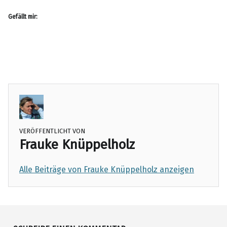
Gefällt mir:
dasgeheimnis
geheimnisdeslebens
lebedeinentraum
thesecret
veränderungen
VERÖFFENTLICHT VON
Frauke Knüppelholz
Alle Beiträge von Frauke Knüppelholz anzeigen
Skip back to main navigation