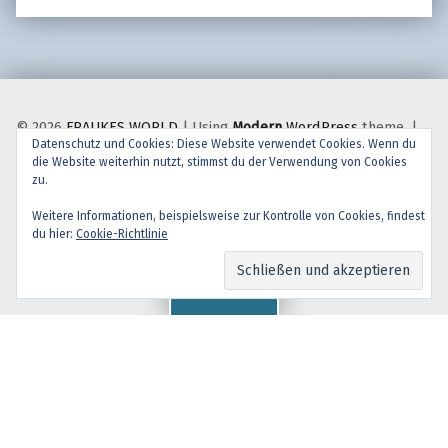
© 2026
FRAUKES WORLD
|
Using
Modern
WordPress
theme.
|
Datenschutz und Cookies: Diese Website verwendet Cookies. Wenn du
Back to top ↑
die Website weiterhin nutzt, stimmst du der Verwendung von Cookies
facebook
instagram
Back to top ↑
zu.
Weitere Informationen, beispielsweise zur Kontrolle von Cookies, findest
du hier:
Cookie-Richtlinie
Menu