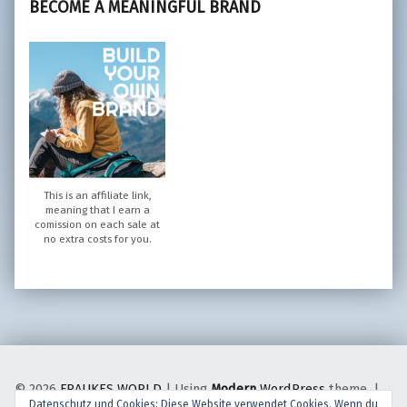
BECOME A MEANINGFUL BRAND
This is an affiliate link,
meaning that I earn a
comission on each sale at
no extra costs for you.
© 2026
FRAUKES WORLD
|
Using
Modern
WordPress
theme.
|
Datenschutz und Cookies: Diese Website verwendet Cookies. Wenn du