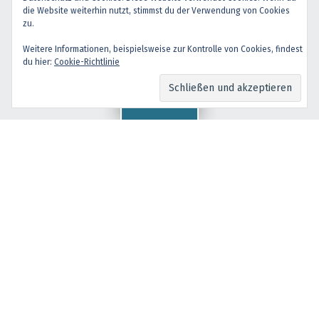
Back to top ↑
die Website weiterhin nutzt, stimmst du der Verwendung von Cookies
facebook
instagram
Back to top ↑
zu.
Weitere Informationen, beispielsweise zur Kontrolle von Cookies, findest
du hier:
Cookie-Richtlinie
Menu