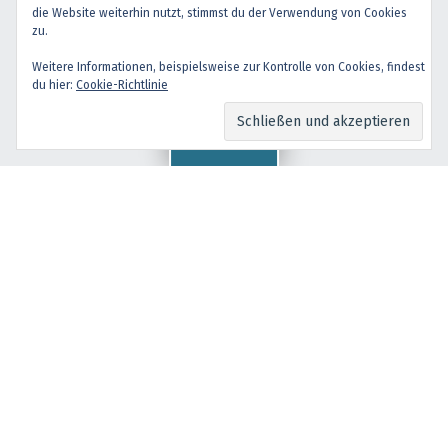
Back to top ↑
die Website weiterhin nutzt, stimmst du der Verwendung von Cookies
facebook
instagram
Back to top ↑
zu.
Weitere Informationen, beispielsweise zur Kontrolle von Cookies, findest
du hier:
Cookie-Richtlinie
Menu