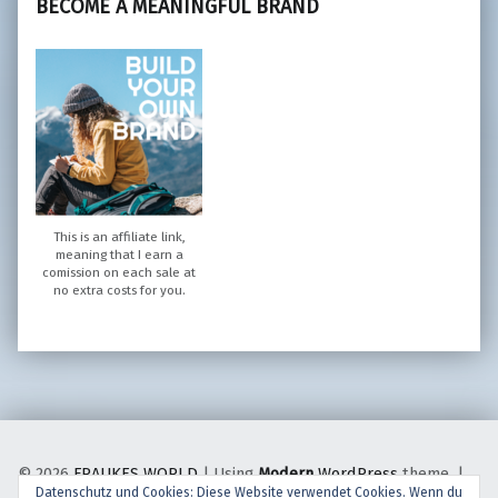
BECOME A MEANINGFUL BRAND
This is an affiliate link,
meaning that I earn a
comission on each sale at
no extra costs for you.
© 2026
FRAUKES WORLD
|
Using
Modern
WordPress
theme.
|
Datenschutz und Cookies: Diese Website verwendet Cookies. Wenn du