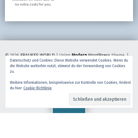
no extra costs for you.
© 2026
FRAUKES WORLD
|
Using
Modern
WordPress
theme.
|
Datenschutz und Cookies: Diese Website verwendet Cookies. Wenn du
Back to top ↑
die Website weiterhin nutzt, stimmst du der Verwendung von Cookies
facebook
instagram
Back to top ↑
zu.
Weitere Informationen, beispielsweise zur Kontrolle von Cookies, findest
du hier:
Cookie-Richtlinie
Menu