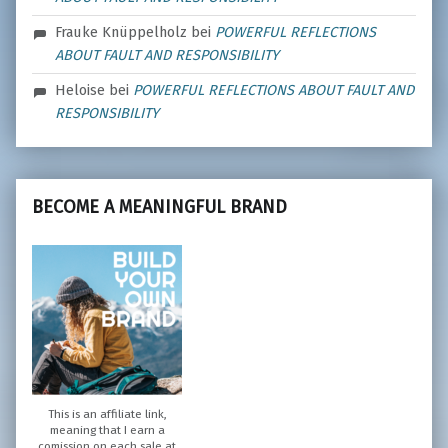
Frauke Knüppelholz
bei
POWERFUL REFLECTIONS
ABOUT FAULT AND RESPONSIBILITY
Heloise
bei
POWERFUL REFLECTIONS ABOUT FAULT AND
RESPONSIBILITY
BECOME A MEANINGFUL BRAND
This is an affiliate link,
meaning that I earn a
comission on each sale at