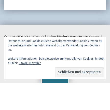
© 2026
FRAUKES WORLD
|
Using
Modern
WordPress
theme.
|
Datenschutz und Cookies: Diese Website verwendet Cookies. Wenn du
Back to top ↑
die Website weiterhin nutzt, stimmst du der Verwendung von Cookies
facebook
instagram
Back to top ↑
zu.
Weitere Informationen, beispielsweise zur Kontrolle von Cookies, findest
du hier:
Cookie-Richtlinie
Menu