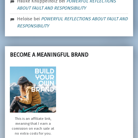
Frauke Knüppelholz
bei
POWERFUL REFLECTIONS
ABOUT FAULT AND RESPONSIBILITY
Heloise
bei
POWERFUL REFLECTIONS ABOUT FAULT AND
RESPONSIBILITY
BECOME A MEANINGFUL BRAND
This is an affiliate link,
meaning that I earn a
comission on each sale at
no extra costs for you.