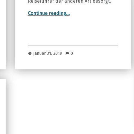
Reiseführer der anderen Art besorgt.
“WAS FÜR EINE STADT”
Continue reading
…
Januar 31, 2019
0