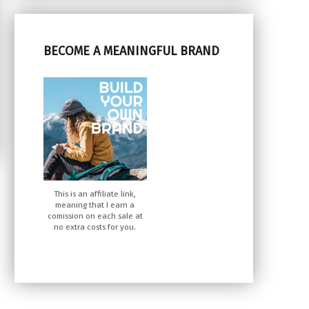
BECOME A MEANINGFUL BRAND
This is an affiliate link,
meaning that I earn a
comission on each sale at
no extra costs for you.