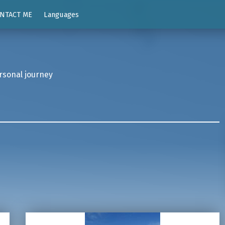
NTACT ME
Languages
rsonal journey