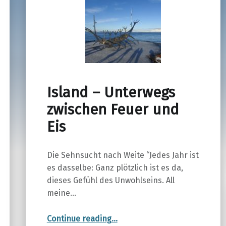
Island – Unterwegs
zwischen Feuer und
Eis
Die Sehnsucht nach Weite “Jedes Jahr ist
es dasselbe: Ganz plötzlich ist es da,
dieses Gefühl des Unwohlseins. All
meine…
“Island – Unterwegs zwischen Feuer und Eis”
Continue reading
…