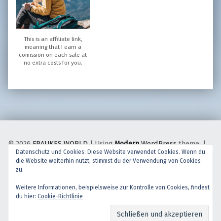
This is an affiliate link,
meaning that I earn a
comission on each sale at
no extra costs for you.
© 2026
FRAUKES WORLD
|
Using
Modern
WordPress
theme.
|
Datenschutz und Cookies: Diese Website verwendet Cookies. Wenn du
Back to top ↑
die Website weiterhin nutzt, stimmst du der Verwendung von Cookies
facebook
instagram
Back to top ↑
zu.
Weitere Informationen, beispielsweise zur Kontrolle von Cookies, findest
du hier:
Cookie-Richtlinie