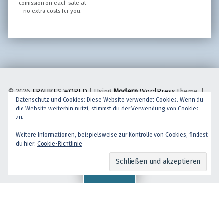
comission on each sale at
no extra costs for you.
© 2026
FRAUKES WORLD
|
Using
Modern
WordPress
theme.
|
Datenschutz und Cookies: Diese Website verwendet Cookies. Wenn du
Back to top ↑
die Website weiterhin nutzt, stimmst du der Verwendung von Cookies
facebook
instagram
Back to top ↑
zu.
Weitere Informationen, beispielsweise zur Kontrolle von Cookies, findest
du hier:
Cookie-Richtlinie
Menu