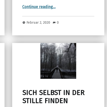
“Island – Unterwegs zwischen Feuer und Eis”
Continue reading
…
Februar 2, 2020
0
SICH SELBST IN DER
STILLE FINDEN