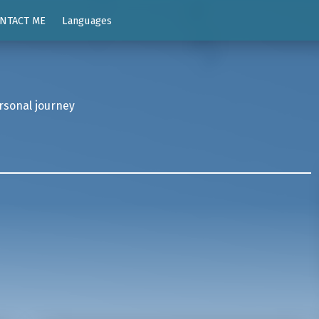
NTACT ME
Languages
rsonal journey