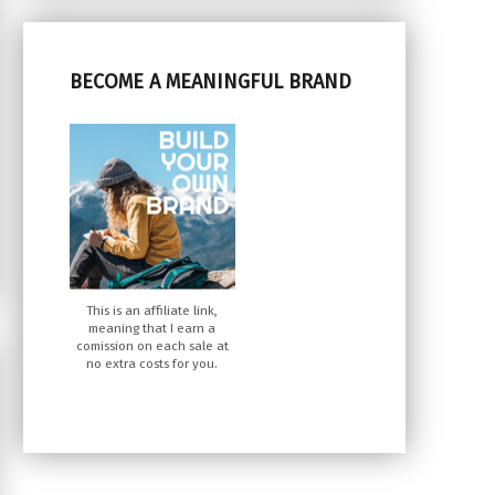
BECOME A MEANINGFUL BRAND
This is an affiliate link,
meaning that I earn a
comission on each sale at
no extra costs for you.